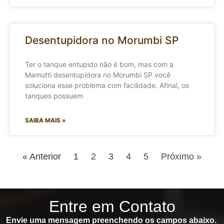
Desentupidora no Morumbi SP
Ter o tanque entupido não é bom, mas com a
Mamutti desentupidora no Morumbi SP você
soluciona esse problema com facilidade. Afinal, os
tanques possuem
SAIBA MAIS »
« Anterior
1
2
3
4
5
Próximo »
Entre em Contato
Envie uma mensagem preenchendo os campos abaixo.