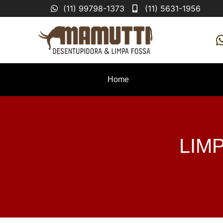
(11) 99798-1373
(11) 5631-1956
Home
LIM