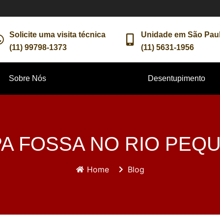
Solicite uma visita técnica
Unidade em São Pau
(11) 99798-1373
(11) 5631-1956
Sobre Nós
Desentupimento
PA FOSSA NO RIO PEQ
Home
Blog