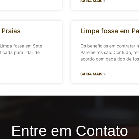
SAIBA MAIS »
 Praias
Limpa fossa em Pa
 Limpa fossa em Sete
Os benefícios em contratar
ficada para lidar de
Parelheiros são: Contudo, re
acordo com cada tipo de fos
SAIBA MAIS »
Entre em Contato