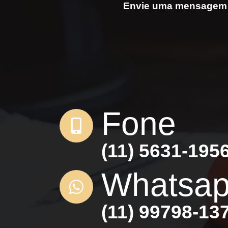
Envie uma mensagem 
Fone
(11) 5631-195
Whatsa
(11) 99798-13