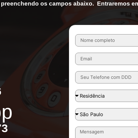
preenchendo os campos abaixo. Entraremos em 
6
pp
73