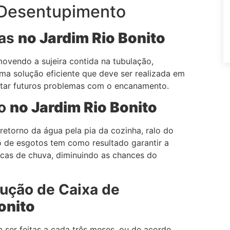
 Desentupimento
nas
no Jardim
Rio Bonito
ovendo a sujeira contida na tubulação,
ma solução eficiente que deve ser realizada em
itar futuros problemas com o encanamento.
o
no Jardim
Rio Bonito
 retorno da água pela pia da cozinha, ralo do
o de esgotos tem como resultado garantir a
as de chuva, diminuindo as chances do
ução de Caixa de
onito
 ser feitas a cada três meses, ou de acordo